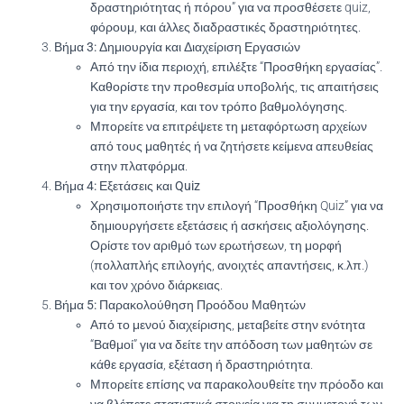
δραστηριότητας ή πόρου” για να προσθέσετε quiz,
φόρουμ, και άλλες διαδραστικές δραστηριότητες.
Βήμα 3: Δημιουργία και Διαχείριση Εργασιών
Από την ίδια περιοχή, επιλέξτε “Προσθήκη εργασίας”.
Καθορίστε την προθεσμία υποβολής, τις απαιτήσεις
για την εργασία, και τον τρόπο βαθμολόγησης.
Μπορείτε να επιτρέψετε τη μεταφόρτωση αρχείων
από τους μαθητές ή να ζητήσετε κείμενα απευθείας
στην πλατφόρμα.
Βήμα 4: Εξετάσεις και Quiz
Χρησιμοποιήστε την επιλογή “Προσθήκη Quiz” για να
δημιουργήσετε εξετάσεις ή ασκήσεις αξιολόγησης.
Ορίστε τον αριθμό των ερωτήσεων, τη μορφή
(πολλαπλής επιλογής, ανοιχτές απαντήσεις, κ.λπ.)
και τον χρόνο διάρκειας.
Βήμα 5: Παρακολούθηση Προόδου Μαθητών
Από το μενού διαχείρισης, μεταβείτε στην ενότητα
“Βαθμοί” για να δείτε την απόδοση των μαθητών σε
κάθε εργασία, εξέταση ή δραστηριότητα.
Μπορείτε επίσης να παρακολουθείτε την πρόοδο και