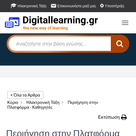
Ηλεκτρονική Τάξη
Επικοινωνήστε μαζί μας
Υποστήριξη
Βάση Γνώσης
Πως μπορούμε να βοηθήσουμε;
Εναλλ
< Όλα τα Άρθρα
Κύριο
Ηλεκτρονική Τάξη
Περιήγηση στην
Πλατφόρμα - Καθηγητές
Εκτύπωση
Περιήγηση στην Πλατφόρμα