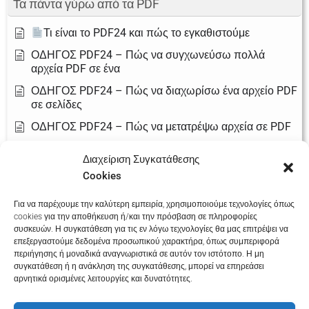
Τα πάντα γύρω από τα PDF
Τι είναι το PDF24 και πώς το εγκαθιστούμε
ΟΔΗΓΟΣ PDF24 – Πώς να συγχωνεύσω πολλά
αρχεία PDF σε ένα
ΟΔΗΓΟΣ PDF24 – Πώς να διαχωρίσω ένα αρχείο PDF
σε σελίδες
ΟΔΗΓΟΣ PDF24 – Πώς να μετατρέψω αρχεία σε PDF
ΟΔΗΓΟΣ PDF24 – Πώς να συμπιέσω (μειώσω το
Διαχείριση Συγκατάθεσης
μέγεθος) ενός PDF
Cookies
ΟΔΗΓΟΣ PDF24 – Πώς να προσθέσω υπογραφή σε
αρχείο PDF
Για να παρέχουμε την καλύτερη εμπειρία, χρησιμοποιούμε τεχνολογίες όπως
cookies για την αποθήκευση ή/και την πρόσβαση σε πληροφορίες
ΟΔΗΓΟΣ PDF24 – Πώς να προστατεύσω ένα PDF με
συσκευών. Η συγκατάθεση για τις εν λόγω τεχνολογίες θα μας επιτρέψει να
κωδικό
επεξεργαστούμε δεδομένα προσωπικού χαρακτήρα, όπως συμπεριφορά
περιήγησης ή μοναδικά αναγνωριστικά σε αυτόν τον ιστότοπο. Η μη
συγκατάθεση ή η ανάκληση της συγκατάθεσης, μπορεί να επηρεάσει
αρνητικά ορισμένες λειτουργίες και δυνατότητες.