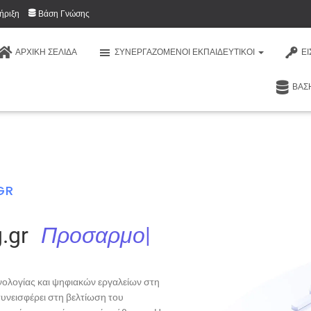
ήριξη
Βάση Γνώσης
ΑΡΧΙΚΉ ΣΕΛΊΔΑ
ΣΥΝΕΡΓΑΖΌΜΕΝΟΙ ΕΚΠΑΙΔΕΥΤΙΚΟΊ
Ε
ΒΆΣ
Digitallearning.gr
GR
gr
Π
ρ
ο
σ
α
ρ
μ
ο
ζ
ό
μ
α
|
χνολογίας και ψηφιακών εργαλείων στη
συνεισφέρει στη βελτίωση του