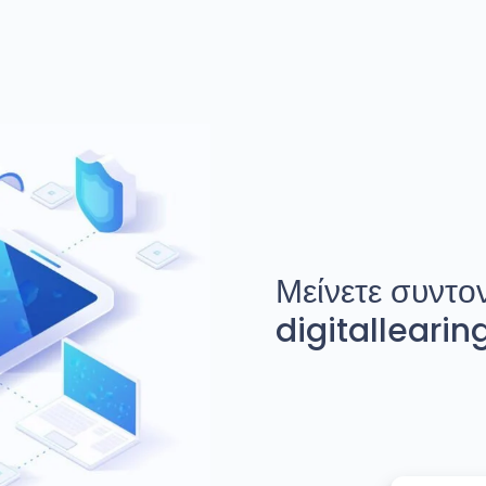
Μείνετε συντον
digitallearin