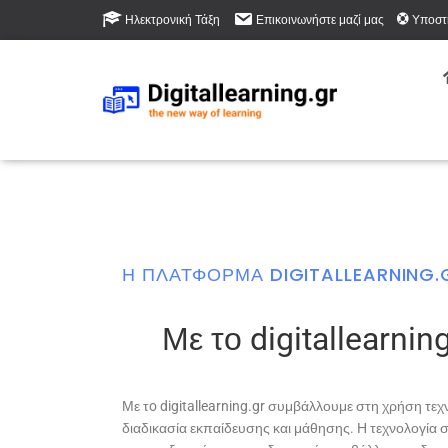
Ηλεκτρονική Τάξη
Επικοινωνήστε μαζί μας
Υποστ
Η ΠΛΑΤΦΟΡΜΑ DIGITALLEARNING.
Με το digitallearning.
Με τo digitallearning.gr συμβάλλουμε στη χρήση τε
διαδικασία εκπαίδευσης και μάθησης. Η τεχνολογία 