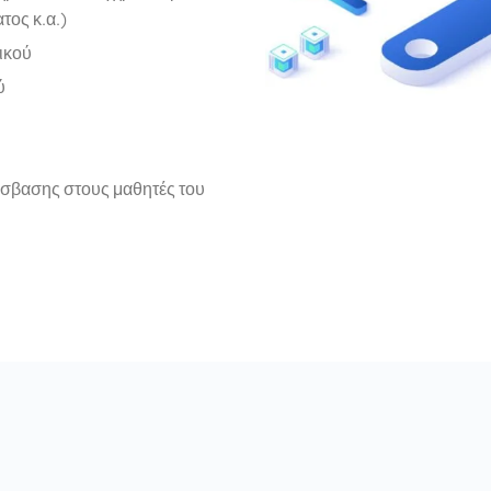
ατος κ.α.)
ικού
ύ
σβασης στους μαθητές του