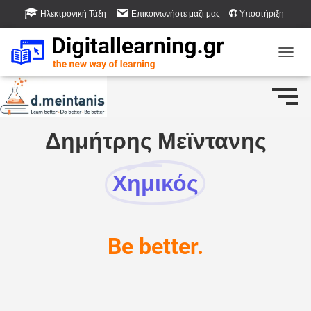
Ηλεκτρονική Τάξη
Επικοινωνήστε μαζί μας
Υποστήριξη
Βάση Γνώσης
Εναλλ
Δημήτρης Μεϊντανης
Χημικός
Be better.