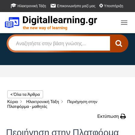
Ηλεκτρονική Τάξη
Επικοινωνήστε μαζί μας
Υποστήριξη
Βάση Γνώσης
Πως μπορούμε να βοηθήσουμε;
Εναλλ
< Όλα τα Άρθρα
Κύριο
Ηλεκτρονική Τάξη
Περιήγηση στην
Πλατφόρμα - μαθητές
Εκτύπωση
Περιήγηση στην Πλατφόρμα