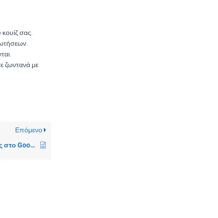
 κουίζ σας.
ρωτήσεων.
ται.
τε ζωντανά με
Επόμενο
Διαμοιρασμός Οθόνης στο Google Meet