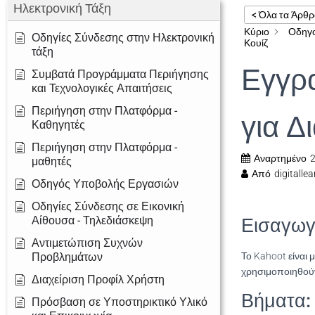
Ηλεκτρονική Τάξη
< Όλα τα Άρθρ
Κύριο
Οδηγο
Οδηγίες Σύνδεσης στην Ηλεκτρονική
Κουίζ
τάξη
Εγγρα
Συμβατά Προγράμματα Περιήγησης
και Τεχνολογικές Απαιτήσεις
Περιήγηση στην Πλατφόρμα -
για Δ
Καθηγητές
Περιήγηση στην Πλατφόρμα -
Αναρτημένο
2
μαθητές
Από
digitallea
Οδηγός Υποβολής Εργασιών
Οδηγίες Σύνδεσης σε Εικονική
Αίθουσα - Τηλεδιάσκεψη
Εισαγωγ
Αντιμετώπιση Συχνών
Προβλημάτων
Το Kahoot είναι 
χρησιμοποιηθούν
Διαχείριση Προφίλ Χρήστη
Βήματα:
Πρόσβαση σε Υποστηρικτικό Υλικό