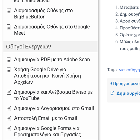
και Επικοινωνία
Μεταβείτε
Διαμοιρασμός Οθόνης στο
Δημιουργή
BigBlueButton
Αφού συνδ
Διαμοιρασμός Οθόνης στο Google
Προσθέστε
Meet
Ορίστε
χρ
Μόλις ολο
Οδηγοί Ενεργειών
τους μαθητ
Δημιουργία PDF με το Adobe Scan
Χρήση Google Drive για
Tags:
για καθηγη
Αποθήκευση και Κοινή Χρήση
Αρχείων
Προηγούμενο
Δημιουργία και Ανέβασμα Βίντεο με
Δημιουργία Google Fo
το YouTube
Δημιουργία Λογαριασμού στο Gmail
Αποστολή Email με το Gmail
Δημιουργία Google Forms για
Ερωτηματολόγια και Εργασίες