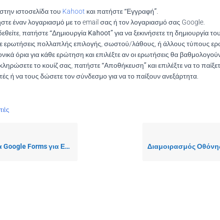
 στην ιστοσελίδα του
Kahoot
και πατήστε
“Εγγραφή”
.
στε έναν λογαριασμό με το email σας ή τον λογαριασμό σας Google.
εθείτε, πατήστε
“Δημιουργία Kahoot”
για να ξεκινήσετε τη δημιουργία του
 ερωτήσεις πολλαπλής επιλογής, σωστού/λάθους, ή άλλους τύπους ε
ονικά όρια
για κάθε ερώτηση και επιλέξτε αν οι ερωτήσεις θα βαθμολογούν
κληρώσετε το κουίζ σας, πατήστε
“Αποθήκευση”
και επιλέξτε να το παίξε
ές ή να τους δώσετε τον σύνδεσμο για να το παίξουν ανεξάρτητα.
τές
rms για Ερωτηματολόγια και Εργασίες