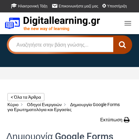
Ηλεκτρονική Τάξη
Επικοινωνήστε μαζί μας
Υποστήριξη
Βάση Γνώσης
Πως μπορούμε να βοηθήσουμε;
Εναλλ
< Όλα τα Άρθρα
Κύριο
Οδηγοί Ενεργειών
Δημιουργία Google Forms
για Ερωτηματολόγια και Εργασίες
Εκτύπωση
Δημιουργία Google Forms