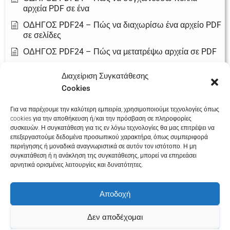
αρχεία PDF σε ένα
ΟΔΗΓΟΣ PDF24 – Πώς να διαχωρίσω ένα αρχείο PDF
σε σελίδες
ΟΔΗΓΟΣ PDF24 – Πώς να μετατρέψω αρχεία σε PDF
ΟΔΗΓΟΣ PDF24 – Πώς να συμπιέσω (μειώσω το
Διαχείριση Συγκατάθεσης
μέγεθος) ενός PDF
Cookies
ΟΔΗΓΟΣ PDF24 – Πώς να προσθέσω υπογραφή σε
αρχείο PDF
Για να παρέχουμε την καλύτερη εμπειρία, χρησιμοποιούμε τεχνολογίες όπως
cookies για την αποθήκευση ή/και την πρόσβαση σε πληροφορίες
ΟΔΗΓΟΣ PDF24 – Πώς να προστατεύσω ένα PDF με
συσκευών. Η συγκατάθεση για τις εν λόγω τεχνολογίες θα μας επιτρέψει να
κωδικό
επεξεργαστούμε δεδομένα προσωπικού χαρακτήρα, όπως συμπεριφορά
περιήγησης ή μοναδικά αναγνωριστικά σε αυτόν τον ιστότοπο. Η μη
συγκατάθεση ή η ανάκληση της συγκατάθεσης, μπορεί να επηρεάσει
αρνητικά ορισμένες λειτουργίες και δυνατότητες.
Αποδοχή
Όροι και
Πολιτική Cookies
Πολιτική
Προϋποθέσεις
(ΕΕ)
Απορρήτου
Δεν αποδέχομαι