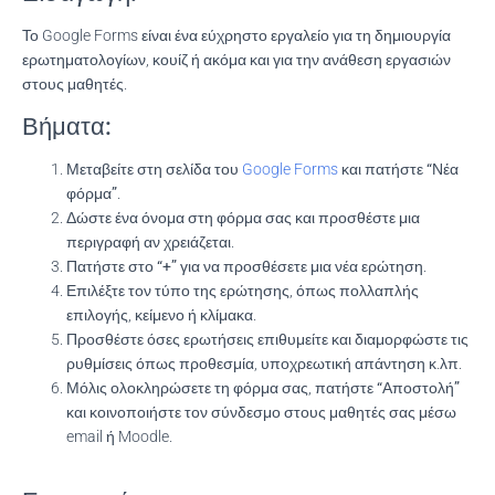
Το Google Forms είναι ένα εύχρηστο εργαλείο για τη δημιουργία
ερωτηματολογίων, κουίζ ή ακόμα και για την ανάθεση εργασιών
στους μαθητές.
Βήματα:
Μεταβείτε στη σελίδα του
Google Forms
και πατήστε
“Νέα
φόρμα”
.
Δώστε ένα
όνομα
στη φόρμα σας και προσθέστε μια
περιγραφή
αν χρειάζεται.
Πατήστε στο
“+”
για να προσθέσετε μια νέα ερώτηση.
Επιλέξτε τον τύπο της ερώτησης, όπως
πολλαπλής
επιλογής
,
κείμενο
ή
κλίμακα
.
Προσθέστε όσες ερωτήσεις επιθυμείτε και διαμορφώστε τις
ρυθμίσεις
όπως προθεσμία, υποχρεωτική απάντηση κ.λπ.
Μόλις ολοκληρώσετε τη φόρμα σας, πατήστε
“Αποστολή”
και κοινοποιήστε τον σύνδεσμο στους μαθητές σας μέσω
email ή Moodle.