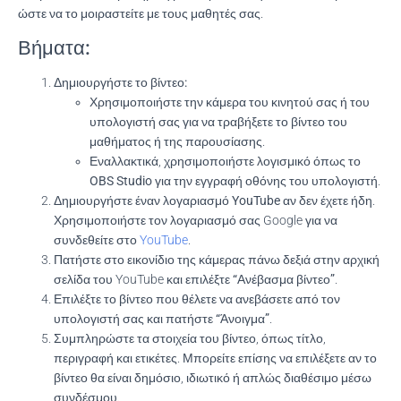
ώστε να το μοιραστείτε με τους μαθητές σας.
Βήματα:
Δημιουργήστε το βίντεο:
Χρησιμοποιήστε την κάμερα του κινητού σας ή του
υπολογιστή σας για να τραβήξετε το βίντεο του
μαθήματος ή της παρουσίασης.
Εναλλακτικά, χρησιμοποιήστε λογισμικό όπως το
OBS Studio
για την εγγραφή οθόνης του υπολογιστή.
Δημιουργήστε έναν λογαριασμό YouTube
αν δεν έχετε ήδη.
Χρησιμοποιήστε τον λογαριασμό σας Google για να
συνδεθείτε στο
YouTube
.
Πατήστε στο
εικονίδιο της κάμερας
πάνω δεξιά στην αρχική
σελίδα του YouTube και επιλέξτε
“Ανέβασμα βίντεο”
.
Επιλέξτε το βίντεο που θέλετε να ανεβάσετε από τον
υπολογιστή σας και πατήστε
“Άνοιγμα”
.
Συμπληρώστε τα στοιχεία του βίντεο, όπως
τίτλο
,
περιγραφή
και
ετικέτες
. Μπορείτε επίσης να επιλέξετε αν το
βίντεο θα είναι δημόσιο, ιδιωτικό ή απλώς διαθέσιμο μέσω
συνδέσμου.