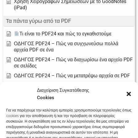
Χρήση Χειρόγραφων Σημειώσεων με το GoodNotes
(iPad)
Τα πάντα γύρω από τα PDF
Τι είναι το PDF24 και πώς το εγκαθιστούμε
ΟΔΗΓΟΣ PDF24 – Πώς να συγχωνεύσω πολλά
αρχεία PDF σε ένα
ΟΔΗΓΟΣ PDF24 – Πώς να διαχωρίσω ένα αρχείο PDF
σε σελίδες
ΟΔΗΓΟΣ PDF24 – Πώς να μετατρέψω αρχεία σε PDF
ΟΔΗΓΟΣ PDF24 – Πώς να συμπιέσω (μειώσω το
Διαχείριση Συγκατάθεσης
μέγεθος) ενός PDF
Cookies
ΟΔΗΓΟΣ PDF24 – Πώς να προσθέσω υπογραφή σε
αρχείο PDF
Για να παρέχουμε την καλύτερη εμπειρία, χρησιμοποιούμε τεχνολογίες όπως
cookies για την αποθήκευση ή/και την πρόσβαση σε πληροφορίες
ΟΔΗΓΟΣ PDF24 – Πώς να προστατεύσω ένα PDF με
συσκευών. Η συγκατάθεση για τις εν λόγω τεχνολογίες θα μας επιτρέψει να
κωδικό
επεξεργαστούμε δεδομένα προσωπικού χαρακτήρα, όπως συμπεριφορά
περιήγησης ή μοναδικά αναγνωριστικά σε αυτόν τον ιστότοπο. Η μη