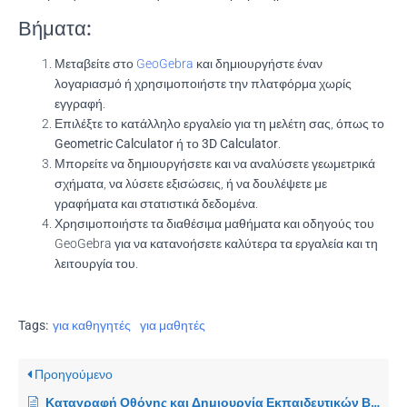
Βήματα:
Μεταβείτε στο
GeoGebra
και δημιουργήστε έναν
λογαριασμό ή χρησιμοποιήστε την πλατφόρμα χωρίς
εγγραφή.
Επιλέξτε το κατάλληλο εργαλείο για τη μελέτη σας, όπως το
Geometric Calculator
ή το
3D Calculator
.
Μπορείτε να δημιουργήσετε και να αναλύσετε γεωμετρικά
σχήματα, να λύσετε εξισώσεις, ή να δουλέψετε με
γραφήματα και στατιστικά δεδομένα.
Χρησιμοποιήστε τα διαθέσιμα μαθήματα και οδηγούς του
GeoGebra για να κατανοήσετε καλύτερα τα εργαλεία και τη
λειτουργία του.
Tags:
για καθηγητές
για μαθητές
Προηγούμενο
Καταγραφή Οθόνης και Δημιουργία Εκπαιδευτικών Βίντεο με το OBS Studio