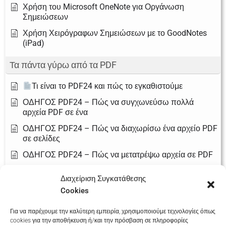
Χρήση του Microsoft OneNote για Οργάνωση
Σημειώσεων
Χρήση Χειρόγραφων Σημειώσεων με το GoodNotes
(iPad)
Τα πάντα γύρω από τα PDF
Τι είναι το PDF24 και πώς το εγκαθιστούμε
ΟΔΗΓΟΣ PDF24 – Πώς να συγχωνεύσω πολλά
αρχεία PDF σε ένα
ΟΔΗΓΟΣ PDF24 – Πώς να διαχωρίσω ένα αρχείο PDF
σε σελίδες
ΟΔΗΓΟΣ PDF24 – Πώς να μετατρέψω αρχεία σε PDF
ΟΔΗΓΟΣ PDF24 – Πώς να συμπιέσω (μειώσω το
Διαχείριση Συγκατάθεσης
μέγεθος) ενός PDF
Cookies
ΟΔΗΓΟΣ PDF24 – Πώς να προσθέσω υπογραφή σε
αρχείο PDF
Για να παρέχουμε την καλύτερη εμπειρία, χρησιμοποιούμε τεχνολογίες όπως
cookies για την αποθήκευση ή/και την πρόσβαση σε πληροφορίες
ΟΔΗΓΟΣ PDF24 – Πώς να προστατεύσω ένα PDF με