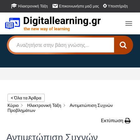
Ηλεκτρονική Τάξη
Επικοινωνήστε μαζί μας
Υποστήριξη
Βάση Γνώσης
Πως μπορούμε να βοηθήσουμε;
Εναλλ
< Όλα τα Άρθρα
Κύριο
Ηλεκτρονική Τάξη
Αντιμετώπιση Συχνών
Προβλημάτων
Εκτύπωση
Αντιμετώπιση Συχνών