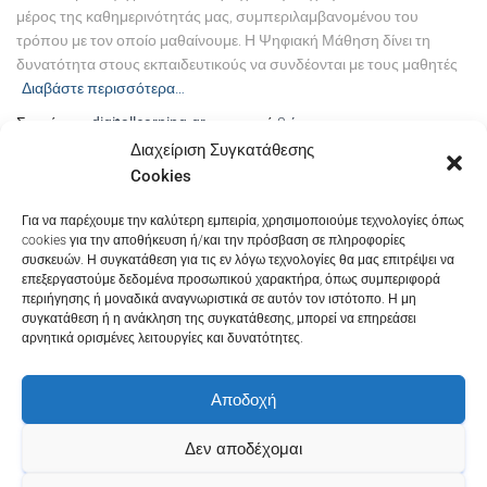
μέρος της καθημερινότητάς μας, συμπεριλαμβανομένου του
τρόπου με τον οποίο μαθαίνουμε. Η Ψηφιακή Μάθηση δίνει τη
δυνατότητα στους εκπαιδευτικούς να συνδέονται με τους μαθητές
Διαβάστε περισσότερα…
Συντάκτης
digitallearning.gr
, πριν από
3 έτη
Διαχείριση Συγκατάθεσης
Cookies
Για να παρέχουμε την καλύτερη εμπειρία, χρησιμοποιούμε τεχνολογίες όπως
2
ΠΡΟΗΓΟΎΜΕΝΑ
1
cookies για την αποθήκευση ή/και την πρόσβαση σε πληροφορίες
συσκευών. Η συγκατάθεση για τις εν λόγω τεχνολογίες θα μας επιτρέψει να
επεξεργαστούμε δεδομένα προσωπικού χαρακτήρα, όπως συμπεριφορά
περιήγησης ή μοναδικά αναγνωριστικά σε αυτόν τον ιστότοπο. Η μη
συγκατάθεση ή η ανάκληση της συγκατάθεσης, μπορεί να επηρεάσει
αρνητικά ορισμένες λειτουργίες και δυνατότητες.
Αποδοχή
Όροι και
Πολιτική Cookies
Πολιτική
Προϋποθέσεις
(ΕΕ)
Απορρήτου
Δεν αποδέχομαι