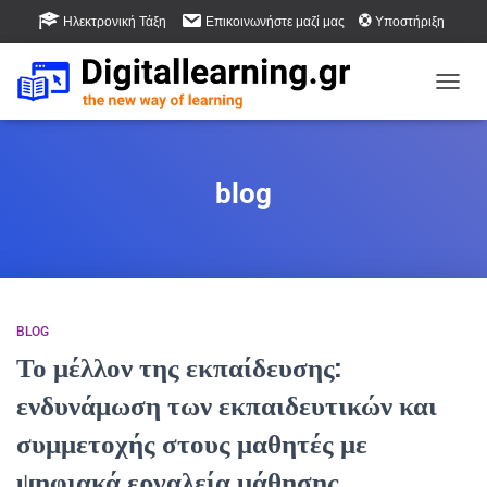
Ηλεκτρονική Τάξη
Επικοινωνήστε μαζί μας
Υποστήριξη
Βάση Γνώσης
Εναλλ
blog
BLOG
Το μέλλον της εκπαίδευσης:
ενδυνάμωση των εκπαιδευτικών και
συμμετοχής στους μαθητές με
ψηφιακά εργαλεία μάθησης